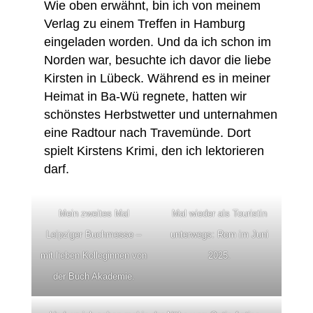
Wie oben erwähnt, bin ich von meinem
Verlag zu einem Treffen in Hamburg
eingeladen worden. Und da ich schon im
Norden war, besuchte ich davor die liebe
Kirsten in Lübeck. Während es in meiner
Heimat in Ba-Wü regnete, hatten wir
schönstes Herbstwetter und unternahmen
eine Radtour nach Travemünde. Dort
spielt Kirstens Krimi, den ich lektorieren
darf.
Mein zweites Mal
Mal wieder als Touristin
Leipziger Buchmesse –
unterwegs: Rom im Juni
mit lieben Kolleginnen von
2025.
der Buch Akademie.