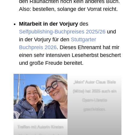
den Raunächten noch kein anderes Buch.
Also: bestellen, solange der Vorrat reicht.
Mitarbeit in der Vorjury
des
Selfpublishing-Buchpreises 2025/26
und
in der Vorjury für den
Stuttgarter
Buchpreis 2026
. Dieses Ehrenamt hat mir
einen sehr intensiven Leseherbst beschert
und große Freude bereitet.
„Mein“ Autor Claus Bisle
(Mitte) hat 2025 auch ein
Opern-Libretto
geschrieben.
Treffen mit Autorin Kirsten